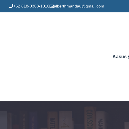
Skip
+62 818-0308-1010
alberthmandau@gmail.com
to
content
Kasus 