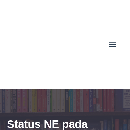
Skip
to
content
Men
Status NE pada