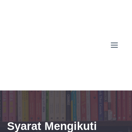
Skip
to
content
Men
Syarat Mengikuti