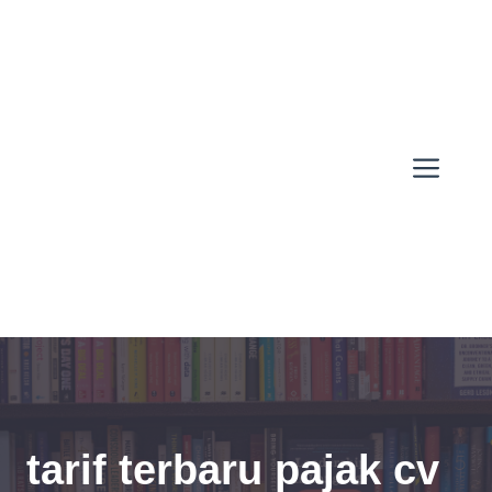
Skip
to
content
Men
tarif terbaru pajak cv