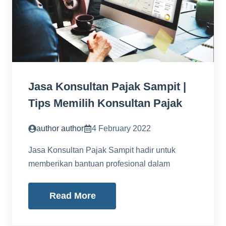
Jasa Konsultan Pajak Sampit |
Tips Memilih Konsultan Pajak
author author
4 February 2022
Jasa Konsultan Pajak Sampit hadir untuk
memberikan bantuan profesional dalam
Read More