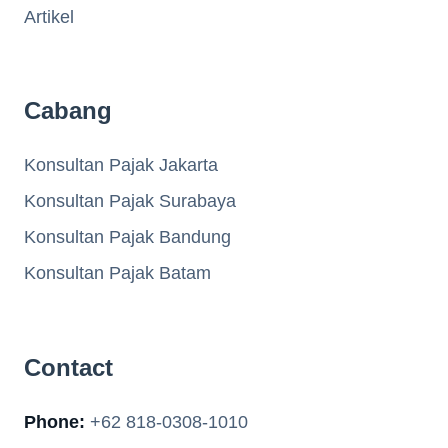
Artikel
Cabang
Konsultan Pajak Jakarta
Konsultan Pajak Surabaya
Konsultan Pajak Bandung
Konsultan Pajak Batam
Contact
Phone:
+62 818-0308-1010