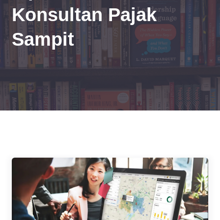
Konsultan Pajak
Sampit