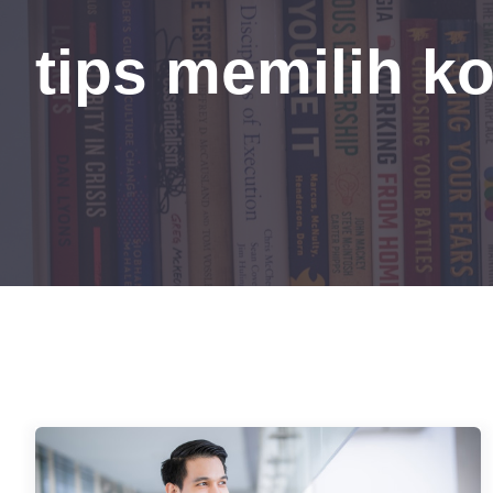
tips memilih ko