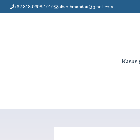
Skip
+62 818-0308-1010
alberthmandau@gmail.com
to
content
Kasus 