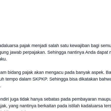
daluarsa pajak menjadi salah satu kewajiban bagi sem
gung jawab perpajakan. Sehingga nantinya Anda dapat 
aku.
 dalam bidang pajak akan mengacu pada banyak aspek. Ba
h tempo dalam SKPKP. Sehingga bisa dikatakan bahwa b
.
endiri juga tidak hanya sebatas pada pembayaran maup
jak, yang nantinya berkaitan pada istilah kadaluarsa ter