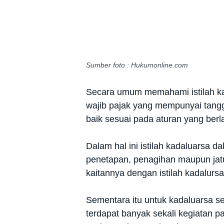
Sumber foto : Hukumonline.com
Secara umum memahami istilah ka
wajib pajak yang mempunyai tang
baik sesuai pada aturan yang berl
Dalam hal ini istilah kadaluarsa
penetapan, penagihan maupun jatu
kaitannya dengan istilah kadalursa
Sementara itu untuk kadaluarsa s
terdapat banyak sekali kegiatan pa