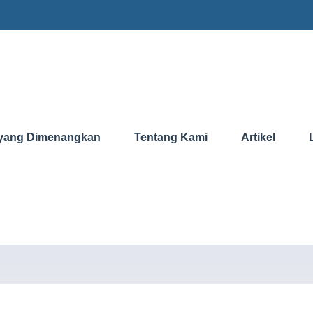
yang Dimenangkan
Tentang Kami
Artikel