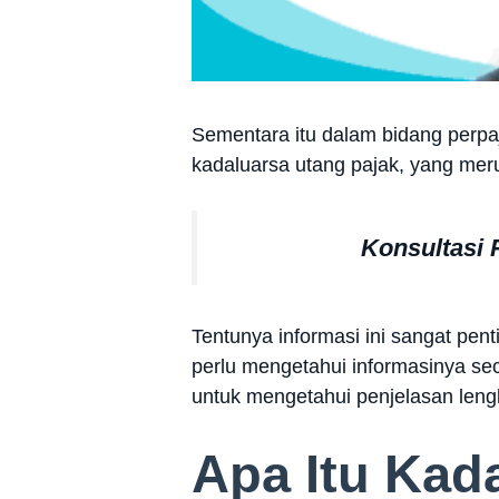
Sementara itu dalam bidang perpaj
kadaluarsa utang pajak, yang mer
Konsultasi
Tentunya informasi ini sangat pen
perlu mengetahui informasinya s
untuk mengetahui penjelasan leng
Apa Itu Kad