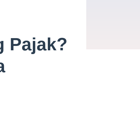
g Pajak?
a