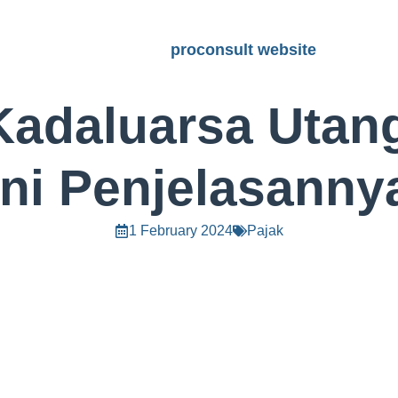
proconsult website
adaluarsa Utan
Ini Penjelasanny
1 February 2024
Pajak