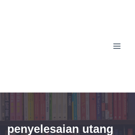
Skip
to
content
Men
penyelesaian utang