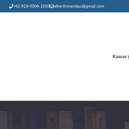
Skip
+62 818-0308-1010
alberthmandau@gmail.com
to
content
Kasus 