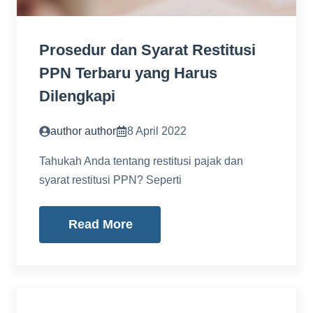
Prosedur dan Syarat Restitusi
PPN Terbaru yang Harus
Dilengkapi
author author
8 April 2022
Tahukah Anda tentang restitusi pajak dan
syarat restitusi PPN? Seperti
Read More