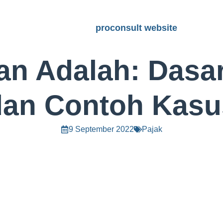
proconsult website
tan Adalah: Das
dan Contoh Kasu
9 September 2022
Pajak