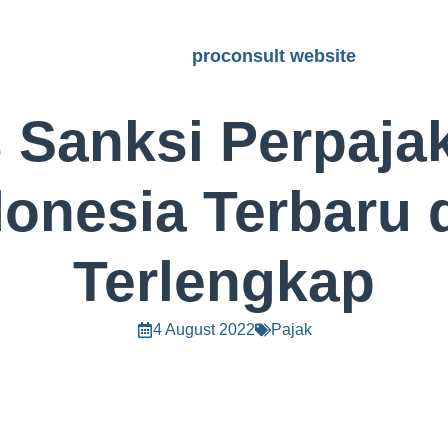
proconsult website
 Sanksi Perpaja
donesia Terbaru 
Terlengkap
4 August 2022
Pajak