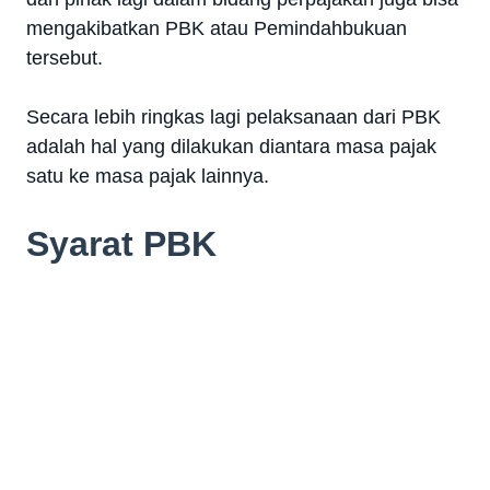
mengakibatkan PBK atau Pemindahbukuan
tersebut.
Secara lebih ringkas lagi pelaksanaan dari PBK
adalah hal yang dilakukan diantara masa pajak
satu ke masa pajak lainnya.
Syarat PBK