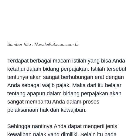
Sumber foto : Novaleilicitacao.com.br
Terdapat berbagai macam istilah yang bisa Anda
ketahui dalam bidang perpajakan. Istilah tersebut
tentunya akan sangat berhubungan erat dengan
Anda sebagai wajib pajak. Maka dari itu belajar
tentang apapun dalam bidang perpajakan akan
sangat membantu Anda dalam proses
pelaksanaan hak dan kewajiban.
Sehingga nantinya Anda dapat mengerti jenis
kewajiban pajak yang dimiliki. Selain itu pada