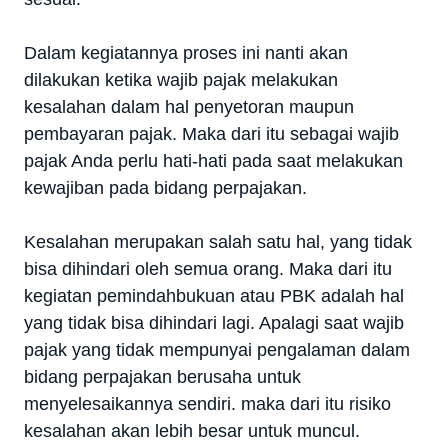
Dalam kegiatannya proses ini nanti akan
dilakukan ketika wajib pajak melakukan
kesalahan dalam hal penyetoran maupun
pembayaran pajak. Maka dari itu sebagai wajib
pajak Anda perlu hati-hati pada saat melakukan
kewajiban pada bidang perpajakan.
Kesalahan merupakan salah satu hal, yang tidak
bisa dihindari oleh semua orang. Maka dari itu
kegiatan pemindahbukuan atau PBK adalah hal
yang tidak bisa dihindari lagi. Apalagi saat wajib
pajak yang tidak mempunyai pengalaman dalam
bidang perpajakan berusaha untuk
menyelesaikannya sendiri. maka dari itu risiko
kesalahan akan lebih besar untuk muncul.