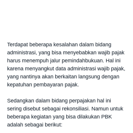
Terdapat beberapa kesalahan dalam bidang
administrasi, yang bisa menyebabkan wajib pajak
harus menempuh jalur pemindahbukuan. Hal ini
karena menyangkut data administrasi wajib pajak,
yang nantinya akan berkaitan langsung dengan
kepatuhan pembayaran pajak.
Sedangkan dalam bidang perpajakan hal ini
sering disebut sebagai rekonsiliasi. Namun untuk
beberapa kegiatan yang bisa dilakukan PBK
adalah sebagai berikut: