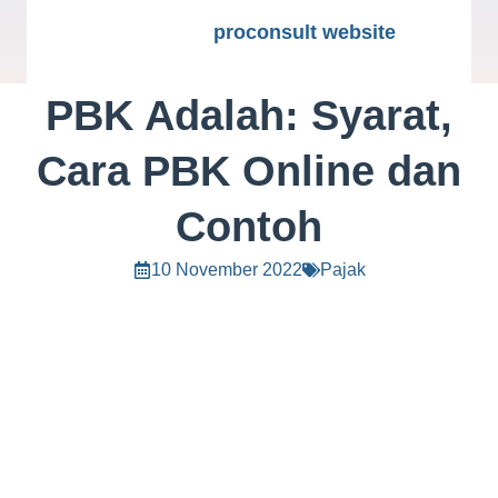
proconsult website
PBK Adalah: Syarat,
Cara PBK Online dan
Contoh
10 November 2022
Pajak