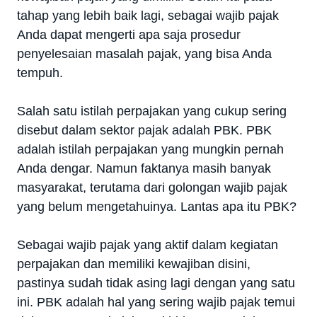
tahap yang lebih baik lagi, sebagai wajib pajak
Anda dapat mengerti apa saja prosedur
penyelesaian masalah pajak, yang bisa Anda
tempuh.
Salah satu istilah perpajakan yang cukup sering
disebut dalam sektor pajak adalah PBK. PBK
adalah istilah perpajakan yang mungkin pernah
Anda dengar. Namun faktanya masih banyak
masyarakat, terutama dari golongan wajib pajak
yang belum mengetahuinya. Lantas apa itu PBK?
Sebagai wajib pajak yang aktif dalam kegiatan
perpajakan dan memiliki kewajiban disini,
pastinya sudah tidak asing lagi dengan yang satu
ini. PBK adalah hal yang sering wajib pajak temui