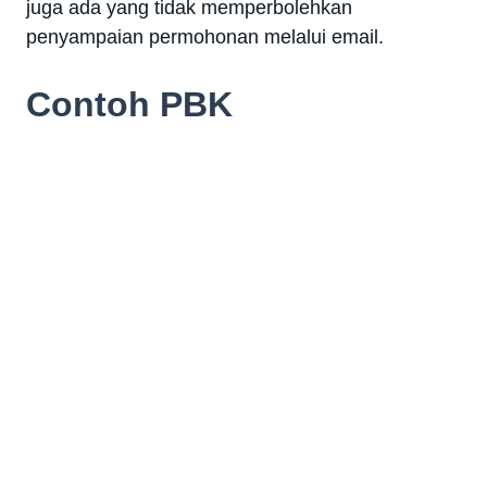
juga ada yang tidak memperbolehkan
penyampaian permohonan melalui email.
Contoh PBK