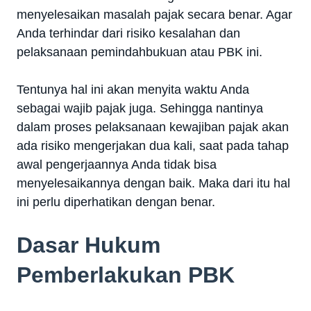
menyelesaikan masalah pajak secara benar. Agar
Anda terhindar dari risiko kesalahan dan
pelaksanaan pemindahbukuan atau PBK ini.
Tentunya hal ini akan menyita waktu Anda
sebagai wajib pajak juga. Sehingga nantinya
dalam proses pelaksanaan kewajiban pajak akan
ada risiko mengerjakan dua kali, saat pada tahap
awal pengerjaannya Anda tidak bisa
menyelesaikannya dengan baik. Maka dari itu hal
ini perlu diperhatikan dengan benar.
Dasar Hukum
Pemberlakukan PBK