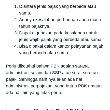
Diantara jenis pajak yang berbeda atau
sama.
Adanya kesalahan perbedaan apda masa
tahun pajaknya.
Dapat digunakan pada kesalahan untuk
jenis wajib pajak yang berbeda atau sama.
Bisa dipakai dalam kantor pelayanan pajak
yang berbeda atau sama.
Perlu diketahui bahwa PBK adalah sarana
administrasi selain dari SSP atau surat setoran
pajak. Sehingga nantinya akan ada hal
administrasi perpajakan, yang butuh PBK nmaun
ada hal lain yang tidak perlu.