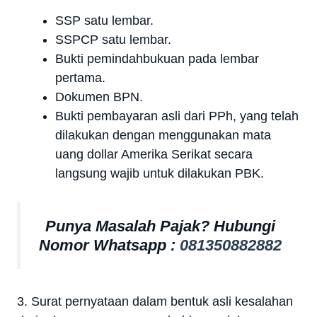
SSP satu lembar.
SSPCP satu lembar.
Bukti pemindahbukuan pada lembar
pertama.
Dokumen BPN.
Bukti pembayaran asli dari PPh, yang telah
dilakukan dengan menggunakan mata
uang dollar Amerika Serikat secara
langsung wajib untuk dilakukan PBK.
Punya Masalah Pajak? Hubungi
Nomor Whatsapp :
081350882882
3. Surat pernyataan dalam bentuk asli kesalahan