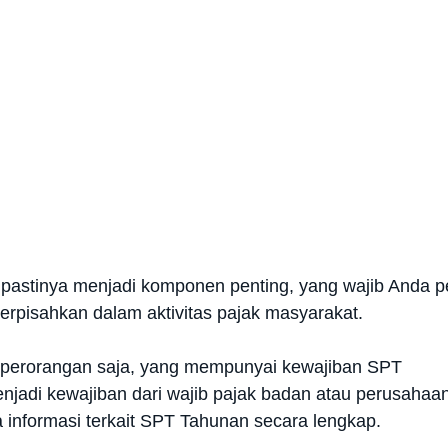
astinya menjadi komponen penting, yang wajib Anda pe
erpisahkan dalam aktivitas pajak masyarakat.
k perorangan saja, yang mempunyai kewajiban SPT
njadi kewajiban dari wajib pajak badan atau perusahaan
informasi terkait SPT Tahunan secara lengkap.