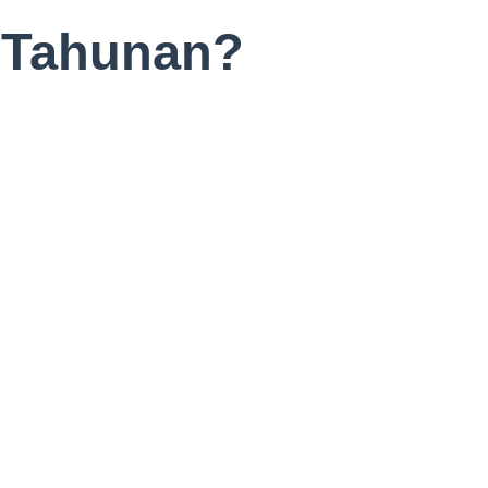
 Tahunan?