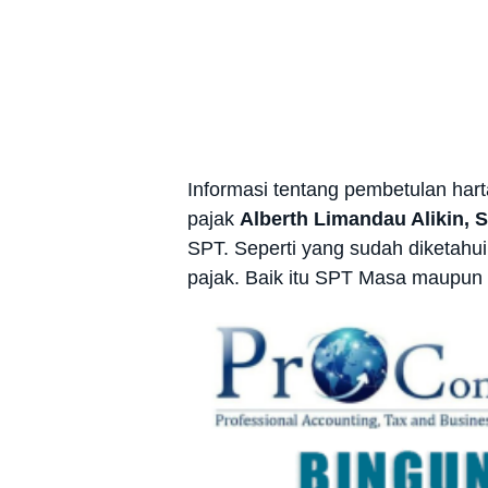
Informasi tentang pembetulan har
pajak
Alberth Limandau Alikin, 
SPT. Seperti yang sudah diketahui
pajak. Baik itu SPT Masa maupun 