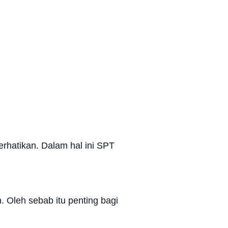
rhatikan. Dalam hal ini SPT
. Oleh sebab itu penting bagi